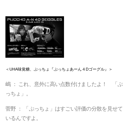
＜UHA味覚糖、ぷっちょ『ぷっちょあーん４Dゴーグル』＞
嶋
：
これ、意外に高い点数付けましたよ！ 「ぷ
っちょ」。
菅野
：
「ぷっちょ」はすごい評価の分散を見せて
いるんですよ。