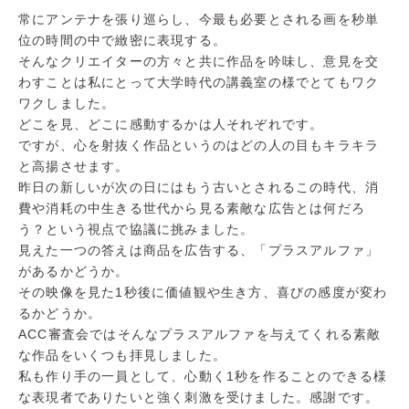
常にアンテナを張り巡らし、今最も必要とされる画を秒単
位の時間の中で緻密に表現する。
そんなクリエイターの方々と共に作品を吟味し、意見を交
わすことは私にとって大学時代の講義室の様でとてもワク
ワクしました。
どこを見、どこに感動するかは人それぞれです。
ですが、心を射抜く作品というのはどの人の目もキラキラ
と高揚させます。
昨日の新しいが次の日にはもう古いとされるこの時代、消
費や消耗の中生きる世代から見る素敵な広告とは何だろ
う？という視点で協議に挑みました。
見えた一つの答えは商品を広告する、「プラスアルファ」
があるかどうか。
その映像を見た1秒後に価値観や生き方、喜びの感度が変わ
るかどうか。
ACC審査会ではそんなプラスアルファを与えてくれる素敵
な作品をいくつも拝見しました。
私も作り手の一員として、心動く1秒を作ることのできる様
な表現者でありたいと強く刺激を受けました。感謝です。