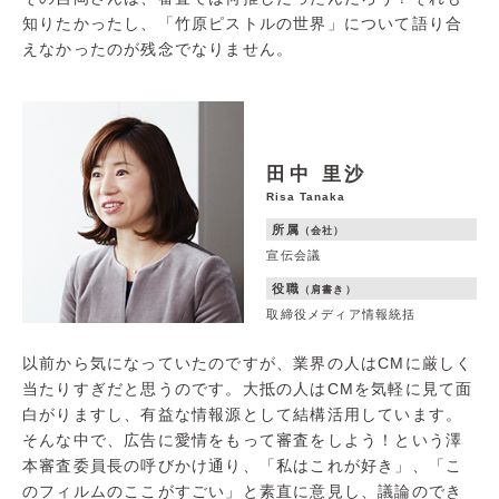
知りたかったし、「竹原ピストルの世界」について語り合
えなかったのが残念でなりません。
田中 里沙
Risa Tanaka
所属
（会社）
宣伝会議
役職
（肩書き）
取締役メディア情報統括
以前から気になっていたのですが、業界の人はCMに厳しく
当たりすぎだと思うのです。大抵の人はCMを気軽に見て面
白がりますし、有益な情報源として結構活用しています。
そんな中で、広告に愛情をもって審査をしよう！という澤
本審査委員長の呼びかけ通り、「私はこれが好き」、「こ
のフィルムのここがすごい」と素直に意見し、議論のでき