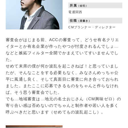
所属
（会社）
電通関西
役職
（肩書き）
CMプランナー・ディレクター
審査会がはじまる前、ACCの審査って、どうせ有名クリエ
イターとか有名企業が作ったやつが忖度されるんでしょ…
などと嫉妬フィルター全開でかまえていてすいませんでし
た。
せめて末席の僕が何か波乱を起こさねば！と思っていまし
たが、そんなことをする必要もなく、みなさんめっちゃ公
平に風通し良く、そして真面目に審査に向き合っておられ
ました。またここに応募できるものをちゃんと作らなけれ
ば。そう思う審査会でした。
でも…地域審査は…地元の名士おじさん（CM興味ゼロ）の
寄り合い感は否めないのでちゃんと制作者や若い人を多く
呼ぶべきだと思います（せめてもの波乱起こし）。