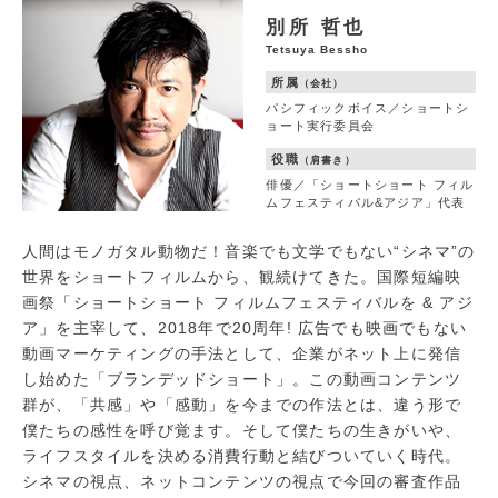
別所 哲也
Tetsuya Bessho
所属
（会社）
パシフィックボイス／ショートシ
ョート実行委員会
役職
（肩書き）
俳優／「ショートショート フィル
ムフェスティバル&アジア」代表
人間はモノガタル動物だ！音楽でも文学でもない“シネマ”の
世界をショートフィルムから、観続けてきた。国際短編映
画祭「ショートショート フィルムフェスティバルを & アジ
ア」を主宰して、2018年で20周年! 広告でも映画でもない
動画マーケティングの手法として、企業がネット上に発信
し始めた「ブランデッドショート」。この動画コンテンツ
群が、「共感」や「感動」を今までの作法とは、違う形で
僕たちの感性を呼び覚ます。そして僕たちの生きがいや、
ライフスタイルを決める消費行動と結びついていく時代。
シネマの視点、ネットコンテンツの視点で今回の審査作品