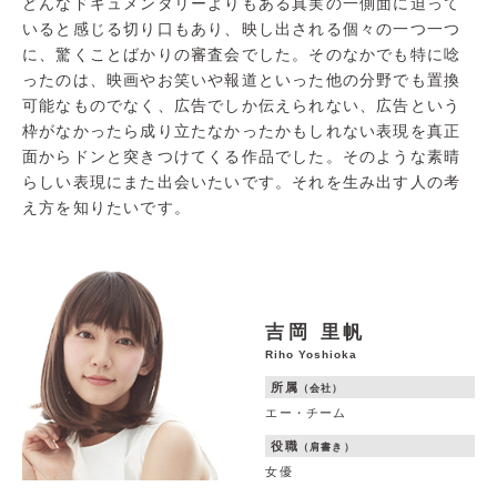
どんなドキュメンタリーよりもある真実の一側面に迫って
いると感じる切り口もあり、映し出される個々の一つ一つ
に、驚くことばかりの審査会でした。そのなかでも特に唸
ったのは、映画やお笑いや報道といった他の分野でも置換
可能なものでなく、広告でしか伝えられない、広告という
枠がなかったら成り立たなかったかもしれない表現を真正
面からドンと突きつけてくる作品でした。そのような素晴
らしい表現にまた出会いたいです。それを生み出す人の考
え方を知りたいです。
吉岡 里帆
Riho Yoshioka
所属
（会社）
エー・チーム
役職
（肩書き）
女優