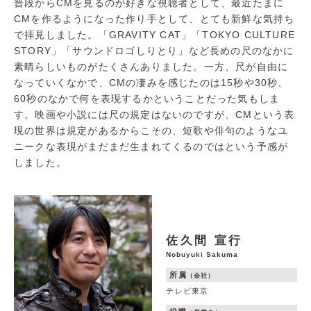
普段からCMを見るのが好きな視聴者として、最近たまに
CMを作るようになった作り手として、とても新鮮な気持ち
で拝見しました。「GRAVITY CAT」「TOKYO CULTURE
STORY」「サウンドロゴしりとり」など長めの尺のなかに
素晴らしいものがたくさんありました。一方、尺が自由に
なっていくなかで、CMの凄みを感じたのは15秒や30秒、
60秒のなかで何を表現するかということだった気もしま
す。映画や小説には尺の規定はないのですが、CMという表
現の世界は規定があるからこその、短歌や俳句のようなユ
ニークな表現がまだまだ生まれてくるのではという予感が
しました。
佐久間 宣行
Nobuyuki Sakuma
所属
（会社）
テレビ東京