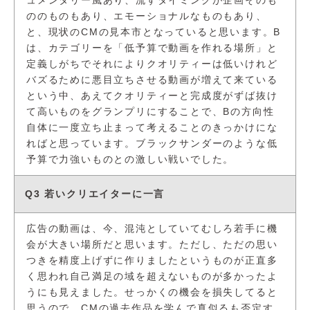
ュメンタリー風あり、流すタイミングが企画そのも
ののものもあり、エモーショナルなものもあり、
と、現状のCMの見本市となっていると思います。B
は、カテゴリーを「低予算で動画を作れる場所」と
定義しがちでそれによりクオリティーは低いけれど
バズるために悪目立ちさせる動画が増えて来ている
という中、あえてクオリティーと完成度がずば抜け
て高いものをグランプリにすることで、Bの方向性
自体に一度立ち止まって考えることのきっかけにな
ればと思っています。ブラックサンダーのような低
予算で力強いものとの激しい戦いでした。
Q3 若いクリエイターに一言
広告の動画は、今、混沌としていてむしろ若手に機
会が大きい場所だと思います。ただし、ただの思い
つきを精度上げずに作りましたというものが正直多
く思われ自己満足の域を超えないものが多かったよ
うにも見えました。せっかくの機会を損失してると
思うので、CMの過去作品を学んで真似るも否定す