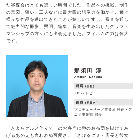
た審査会はとても楽しい時間でした。作品への挑戦、制作
の意図、狙い、工夫などに最大限の想像力を働かせ、種々
様々な作品を選出できたことが嬉しいですし、審査を通し
て魅力的な撮影、照明、編集、音楽を生み出したクラフト
マンシップの方々にも出会えました。フィルムの力は偉大
です。
那須田 淳
Atsushi Nasuda
所属
（会社）
TBSテレビ
役職
（肩書き）
プロデューサー／事業局 映画・ア
ニメ事業部 部長
「きよらグルメ仕立て」のお弁当に卵のお布団を掛けてあ
げるあのえも言われぬ可愛さ、「さけるグミ・店長と彼女