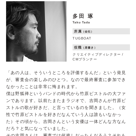
多田 琢
Taku Tada
所属
（会社）
TUGBOAT
役職
（肩書き）
クリエイティブディレクター /
CMプランナー
「あの人は、そういうところを評価するんだ」という発見
が、審査会の楽しみのひとつ。なので最終審査に参加でき
なかったことは非常に悔まれます。
僕は野狐禅というバンドの時代から竹原ピストルの大ファ
ンであります。以前たまたまラジオで、吉岡さんが竹原ピ
ストルの歌が好きだ、と言っているのを聞きました。（女
性で竹原ピストルを好きだなんていう人は誰もいなかっ
た）その頃から、吉岡さんという女優は一体どんな方なん
だろ？と気になっていました。
その吉岡さんは、審査では何推しだったんだろう？それも