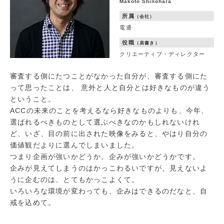
Makoto Shinohara
所属
（会社）
電通
役職
（肩書き）
クリエーティブ・ディレクター
審査する側にたつことがなかった自分が、審査する側にた
って思ったことは、
意外と人と自分とは好きなものが違う
ということ。
ACCの未来のことを考えるなら好きなものよりも、今年、
選ばれるべきものとして選ぶべきなのかもしれないけれ
ど、いざ、目の前に出された映像をみると、やはり自分の
価値観だよりに選んでしまいました。
つまり企画が強いかどうか。企みが強いかどうかです。
企みが見えてしまうのはかっこわるいですが、見えないよ
うに企むのは、とてもかっこよくて。
いろいろな環境が変わっても、企みはできるのだなと、自
戒を込めて。