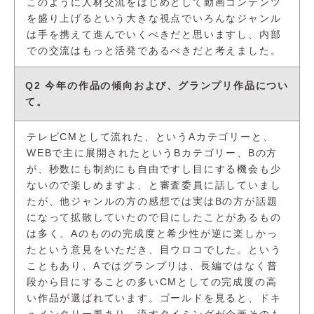
このように人材交流をはじめとして動画コンテンツ
を盛り上げるという大きな視点でいろんなジャンル
は手を携えて進んでいくべきだと思いますし、内部
での交流はもっと活発であるべきだと考えました。
Q2 今年の作品の傾向および、グランプリ作品につい
て。
テレビCMとして流れた、というAカテゴリーと、
WEBで主に展開されたというBカテゴリー、Bの方
が、秒数にも制約にも自由ですし目にする機会も少
ないので楽しめますよ、と審査委員に話していまし
たが、他ジャンルの方の感想では実はBの方が話題
になって拡散していたので目にしたことがあるもの
は多く、Aのものの完成度と希少性が逆に楽しかっ
たという意見をいただき、目ウロコでした。という
こともあり、Aではグランプリは、長編ではなく普
段から目にすることの多いCMとしての完成度の高
い作品が選ばれています。ゴールドを見ると、ドキ