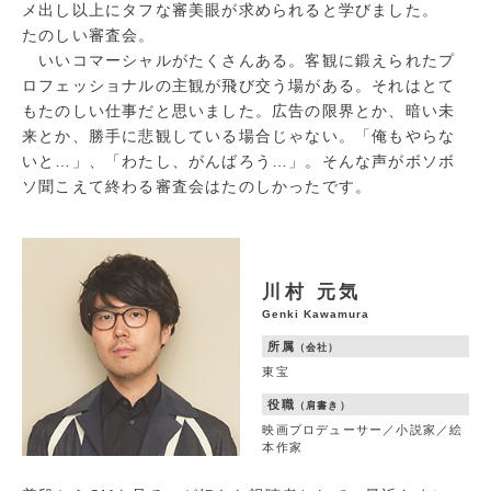
メ出し以上にタフな審美眼が求められると学びました。
たのしい審査会。
いいコマーシャルがたくさんある。客観に鍛えられたプ
ロフェッショナルの主観が飛び交う場がある。それはとて
もたのしい仕事だと思いました。広告の限界とか、暗い未
来とか、勝手に悲観している場合じゃない。「俺もやらな
いと…」、「わたし、がんばろう…」。そんな声がボソボ
ソ聞こえて終わる審査会はたのしかったです。
川村 元気
Genki Kawamura
所属
（会社）
東宝
役職
（肩書き）
映画プロデューサー／小説家／絵
本作家