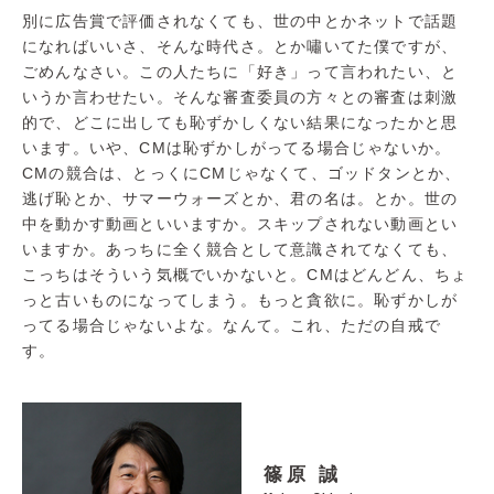
別に広告賞で評価されなくても、世の中とかネットで話題
になればいいさ、そんな時代さ。とか嘯いてた僕ですが、
ごめんなさい。この人たちに「好き」って言われたい、と
いうか言わせたい。そんな審査委員の方々との審査は刺激
的で、どこに出しても恥ずかしくない結果になったかと思
います。いや、CMは恥ずかしがってる場合じゃないか。
CMの競合は、とっくにCMじゃなくて、ゴッドタンとか、
逃げ恥とか、サマーウォーズとか、君の名は。とか。世の
中を動かす動画といいますか。スキップされない動画とい
いますか。あっちに全く競合として意識されてなくても、
こっちはそういう気概でいかないと。CMはどんどん、ちょ
っと古いものになってしまう。もっと貪欲に。恥ずかしが
ってる場合じゃないよな。なんて。これ、ただの自戒で
す。
篠原 誠