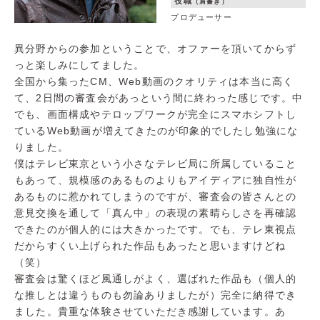
役職
（肩書き）
プロデューサー
異分野からの参加ということで、オファーを頂いてからず
っと楽しみにしてました。
全国から集ったCM、Web動画のクオリティは本当に高く
て、2日間の審査会があっという間に終わった感じです。中
でも、画面構成やテロップワークが完全にスマホシフトし
ているWeb動画が増えてきたのが印象的でしたし勉強にな
りました。
僕はテレビ東京という小さなテレビ局に所属していること
もあって、規模感のあるものよりもアイディアに独自性が
あるものに惹かれてしまうのですが、審査会の皆さんとの
意見交換を通して「真ん中」の表現の素晴らしさを再確認
できたのが個人的には大きかったです。でも、テレ東視点
だからすくい上げられた作品もあったと思いますけどね
（笑）
審査会は驚くほど風通しがよく、選ばれた作品も（個人的
な推しとは違うものも勿論ありましたが）完全に納得でき
ました。貴重な体験させていただき感謝しています。あ