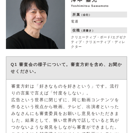
Yoshimitsu Sawamoto
所属
（会社）
電通
役職
（肩書き）
クリエーティブ・ボード/エグゼク
ティブ・クリエーティブ・ディレ
クター
Q1 審査会の様子について。審査方針を含め、お聞か
せください。
審査方針は「好きなものを好きという」です。流行
りの言葉で言えば「忖度をしない」。
広告という世界に閉じずに、同じ動画コンテンツを
作るという視点から映画、テレビ、出演者といった
みなさんにも審査委員をお願いし意見をいただきま
した。結果として、狭い世界内で話していると気が
つかないような発見をしながら審査ができました。