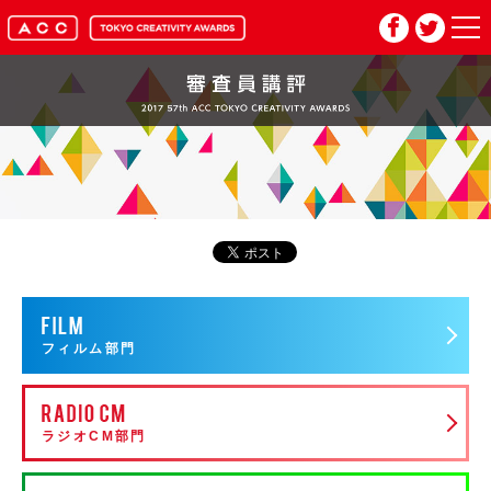
HOME
マイページ
メルマガ登録
2026年応募要項
2026年審査委員紹介
フィルム部門
入賞作品
ラジオCM部門
お問い合わせ
推奨環境