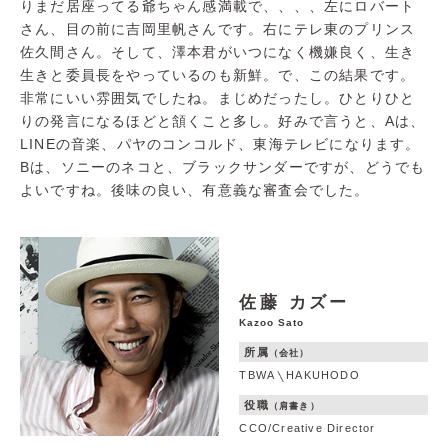
りまだ居座ってる爺ちゃん感満載で、、、、左にロバート
さん、目の前に吉岡里帆さんです。右にテレ東のプリンス
佐久間さん。そして、澤本君がいつになく機嫌良く、生き
生きと委員長をやっているのも新鮮。で、この結果です。
非常にいい雰囲気でしたね。まじめだったし。ひとりひと
りの発言になるほどと頷くこと多し。好みで言うと、Aは、
LINEの音楽、パヤのコンコルド、東海テレビになります。
Bは、ソニーのネコと、ブラックサンダーですが、どうでも
よいですね。後味の良い、有意義な審査会でした。
佐藤 カズー
Kazoo Sato
所属
（会社）
TBWA
HAKUHODO
役職
（肩書き）
CCO/Creative Director