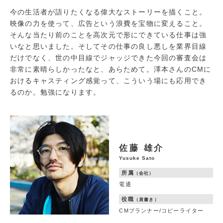
今の生活者が語りたくなる偉大なストーリーを描くこと。
映像の力を使って、広告という浪費を宝物に変えること。
そんな当たり前のことを高次元で形にできている仕事は強
いなと思いました。そしてその仕事の良し悪しを業界目線
だけでなく、世の中目線でジャッジできた今回の審査会は
非常に素晴らしかったなと、あらためて。澤本さんのCMに
おけるキャスティング感覚って、こういう場にも応用でき
るのか。勉強になります。
佐藤 雄介
Yusuke Sato
所属
（会社）
電通
役職
（肩書き）
CMプランナー/コピーライター