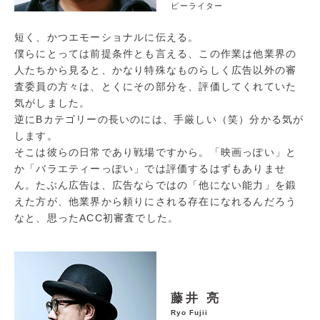
ピーライター
短く、かつエモーショナルに伝える。
僕らにとっては前提条件とも言える、この作業は他業界の
人たちから見ると、かなり特殊なものらしく広告以外の審
査委員の方々は、とくにその部分を、評価してくれていた
気がしました。
逆にBカテゴリーの長いのには、手厳しい（笑）分かる気が
します。
そこは彼らの日常であり戦場ですから。「映画っぽい」と
か「バラエティーっぽい」では評価するはずもありませ
ん。たぶん広告は、広告ならではの「他にない能力」を鍛
えた方が、他業界から頼りにされる存在になれるんだろう
なと、思ったACC初審査でした。
藤井 亮
Ryo Fujii