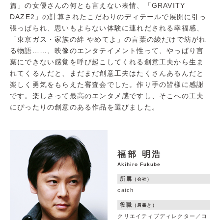
篇」の女優さんの何とも言えない表情、「GRAVITY
DAZE2」の計算されたこだわりのディテールで展開に引っ
張っぱられ、思いもよらない体験に連れだされる幸福感、
「東京ガス・家族の絆 やめてよ」の言葉の綾だけで紡がれ
る物語……、映像のエンタテイメント性って、やっぱり言
葉にできない感覚を呼び起こしてくれる創意工夫から生ま
れてくるんだと、まだまだ創意工夫はたくさんあるんだと
楽しく勇気をもらえた審査会でした。作り手の皆様に感謝
です。楽しさって最高のエンタメ感ですし、そこへの工夫
にぴったりの創意のある作品を選びました。
福部 明浩
Akihiro Fukube
所属
（会社）
catch
役職
（肩書き）
クリエイティブディレクター／コ