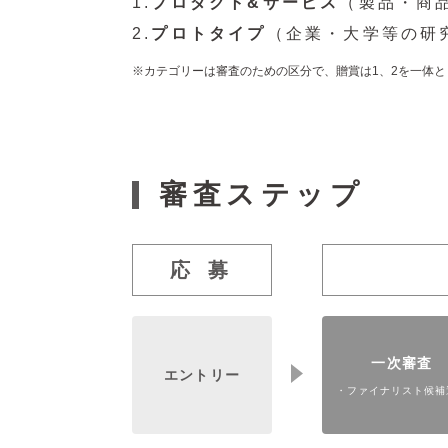
1.
プロダクト&サービス
（製品・商
2.
プロトタイプ
（企業・大学等の研
カテゴリーは審査のための区分で、贈賞は1、2を一体
審査ステップ
応 募
一次審査
エントリー
・ファイナリスト候補