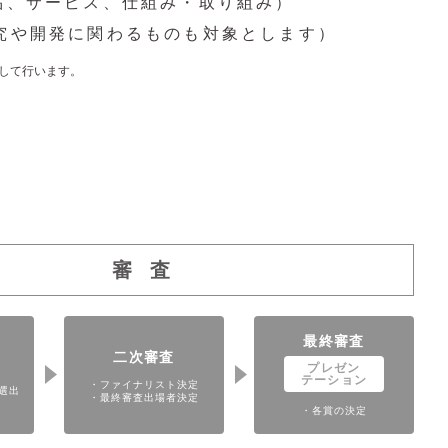
品、サービス、仕組み・取り組み）
究や開発に関わるものも対象とします）
として行います。
審 査
最終審査
二次審査
プレゼン
テーション
・ファイナリスト決定
選出
・最終審査出場者決定
・各賞の決定