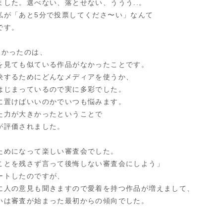
ました。選べない、落とせない、ううう..。
私が「あと5分で投票してくださ〜い」なんて
です。
白かったのは、
を見ても似ている作品がなかったことです。
決するためにどんなメディアを使うか、
はじまっているので実に多彩でした。
に置けばいいのかでいつも悩みます。
た力が大きかったということで
が評価されました。
ためになって楽しい審査会でした。
ことを残さず言って後悔しない審査会にしよう」
ートしたのですが、
に人の意見も聞きますので愛着を持つ作品が増えまして、
いは審査が始まった最初からの傾向でした。