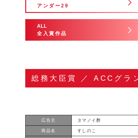
アンダー29
ALL
全入賞作品
総務大臣賞 ／ ACCグラ
広告主
タマノイ酢
商品名
すしのこ