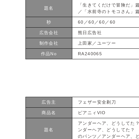
「生きてくだけで冒険だ」
題名
／「水前寺のトモコさん」
秒
60／60／60／60
広告会社
熊日広告社
制作会社
上田家／ユーツー
作品No
RA240065
広告主
フェザー安全剃刀
商品名
ピアニィVIO
アンダーヘア、どうしてた
題名
ンダーヘア、どうしてた？
のパンツ／アンダーヘア、