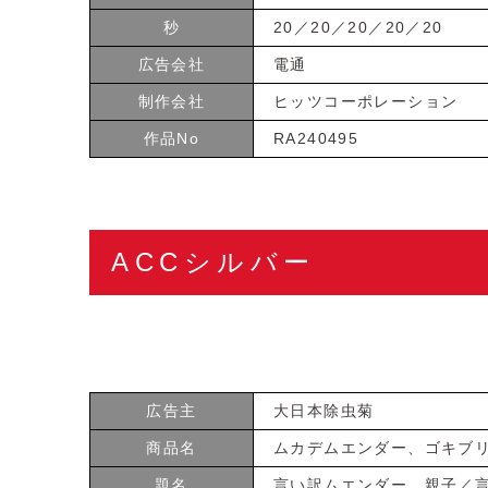
秒
20／20／20／20／20
広告会社
電通
制作会社
ヒッツコーポレーション
作品No
RA240495
ACCシルバー
広告主
大日本除虫菊
商品名
ムカデムエンダー、ゴキブ
題名
言い訳ムエンダー 親子／