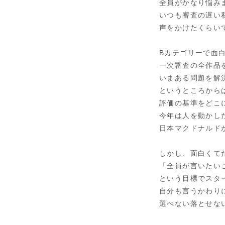
全員がかなり悩み
いつも審査の遅い
声をかけたくらい
Bカテゴリーで面
一次審査の全作品
いまある問題を解
というところから
評価の基準をどこ
今年は人を動かし
日本マクドナルド
しかし、面白くて
「全員が言いたい
という目標でスタ
自分も言うかわり
選べない落とせな