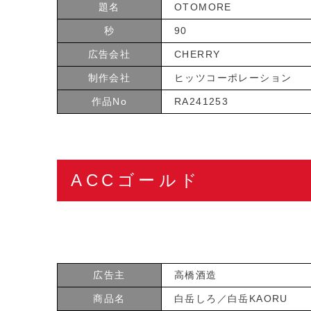
題名
OTOMORE
秒
90
広告会社
CHERRY
制作会社
ヒッツコーポレーション
作品No
RA241253
ACCゴールド
広告主
高橋酒造
商品名
白岳しろ／白岳KAORU