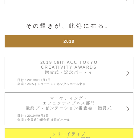
サイト利用規約
運営団体
その輝きが、此処に在る。
プライバシーポリシー
セキュリティーポリシー
2019
閉じる
2019 59th ACC TOKYO
CREATIVITY AWARDS
贈賞式・記念パーティ
日付：2019年11月1日
会場：ANAインターコンチネンタルホテル東京
マーケティング・
エフェクティブネス部門
最終プレゼンテーション審査会・贈賞式
日付：2019年9月3日
会場：全電通労働会館 多目的ホール
クリエイティブ