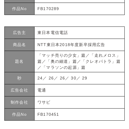
作品No
FB170289
広告主
東日本電信電話
商品名
NTT東日本2018年度新卒採用広告
「マッチ売りの少女」篇／「走れメロス」
題名
篇／「奥の細道」篇／「クレオパトラ」篇
／「マラソンの起源」篇
秒
24／ 26／ 26／ 30／ 29
広告会社
電通
制作会社
ワサビ
作品No
FB170451