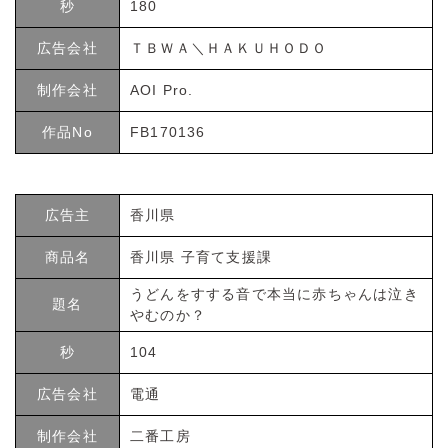
秒
180
広告会社
ＴＢＷＡ＼ＨＡＫＵＨＯＤＯ
制作会社
AOI Pro.
作品No
FB170136
広告主
香川県
商品名
香川県 子育て支援課
うどんをすする音で本当に赤ちゃんは泣き
題名
やむのか？
秒
104
広告会社
電通
制作会社
二番工房