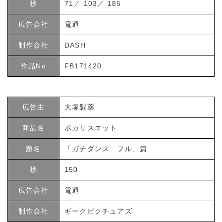
秒
71／ 103／ 185
広告会社
電通
制作会社
DASH
作品No
FB171420
広告主
大塚製薬
商品名
ポカリスエット
題名
「ガチダンス フル」篇
秒
150
広告会社
電通
制作会社
ギークピクチュアズ