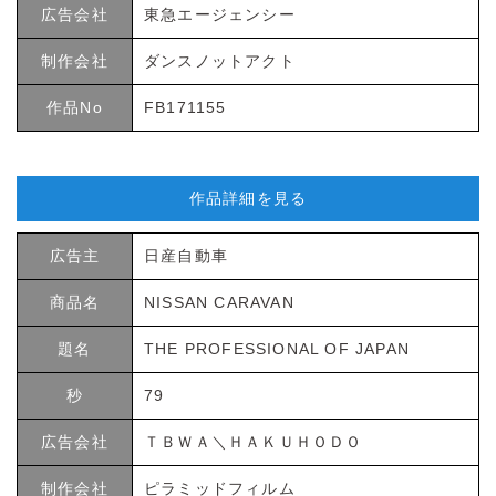
広告会社
東急エージェンシー
制作会社
ダンスノットアクト
作品No
FB171155
作品詳細を見る
広告主
日産自動車
商品名
NISSAN CARAVAN
題名
THE PROFESSIONAL OF JAPAN
秒
79
広告会社
ＴＢＷＡ＼ＨＡＫＵＨＯＤＯ
制作会社
ピラミッドフィルム