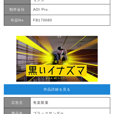
制作会社
AOI Pro.
作品No
FB170080
作品詳細を見る
広告主
有楽製菓
商品名
ブラックサンダー