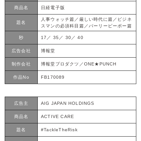
商品名
日経電子版
人事ウォッチ篇／厳しい時代に篇／ビジネ
題名
スマンの必須科目篇／パーリーピーポー篇
秒
17／ 35／ 30／ 40
広告会社
博報堂
制作会社
博報堂プロダクツ／ONE★PUNCH
作品No
FB170089
広告主
AIG JAPAN HOLDINGS
商品名
ACTIVE CARE
題名
#TackleTheRisk