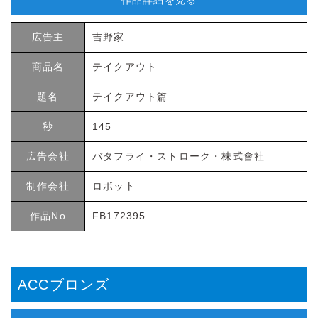
広告主
吉野家
商品名
テイクアウト
題名
テイクアウト篇
秒
145
広告会社
バタフライ・ストローク・株式會社
制作会社
ロボット
作品No
FB172395
ACCブロンズ