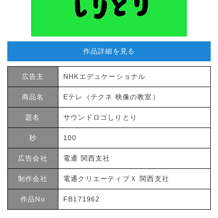
作品詳細を見る
広告主
NHKエデュケーショナル
商品名
Eテレ（テクネ 映像の教室）
題名
サウンドロゴしりとり
秒
100
広告会社
電通 関西支社
制作会社
電通クリエーティブＸ 関西支社
作品No
FB171962