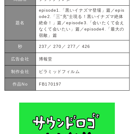
episode1.「黒いイナズマ登場」篇／epis
ode2.「三"充"士現る！黒いイナズマ絶体
題名
絶命！」篇／episode3.「会いたくて会え
なくて会いたい」篇／episode4.「最大の
宿敵」篇
秒
237／ 270／ 277／ 426
広告会社
博報堂
制作会社
ピラミッドフィルム
作品No
FB170197