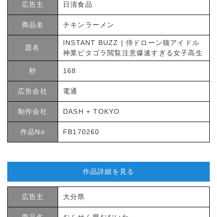
広告主
日清食品
商品名
チキンラーメン
INSTANT BUZZ | 侍ドローン猫アイドル
題名
神業ピタゴラ閲覧注意爆速すぎる女子高生
秒
168
広告会社
電通
制作会社
DASH + TOKYO
作品No
FB170260
作品詳細を見る
広告主
大分県
商品名
おんせん県おおいた