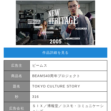
作品詳細を見る
広告主
ビームス
商品名
BEAMS40周年プロジェクト
題名
TOKYO CULTURE STORY
秒
316
ＳＩＸ／博報堂／コスモ・コミュニケーシ
広告会社
ョンズ