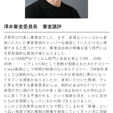
サイト利用規約
運営団体
プライバシーポリシー
セキュリティーポリシー
澤本審査委員長 審査講評
大変学びの多い審査会でした。まず、多様なジャンルから参
閉じる
加いただいた審査委員のメンバーを確認していただけると推
測できると思うのですが、審査会自体が映像を扱う部門には
大変刺激的な勉強の場となりました。
テレビCM部門がフィルム部門と名前を変えて3年。15秒、
30秒・・・とテレビCMとして秒数が制限されたAカテゴリー
とweb動画として時間の制限のないBカテゴリー。CM制作者
としては制約のないBカテゴリーの方が表現的に豊かになっ
てきている感覚がありましたが、参加いただいた映画、テレ
ビ界を代表する審査委員からは、制約があるAカテゴリーの
表現の方に感心するものが多く逆にBは自分たちが作ればさ
らに良くできる予感がする、という指摘を頂き、いかに自分
たちが近視眼になっているかの気づきとなりました。
とにかく広告業界は自分たちで閉じてしまわず「映像」とい
う広い海原で他の種類の映像を創造していく方々と共に切磋