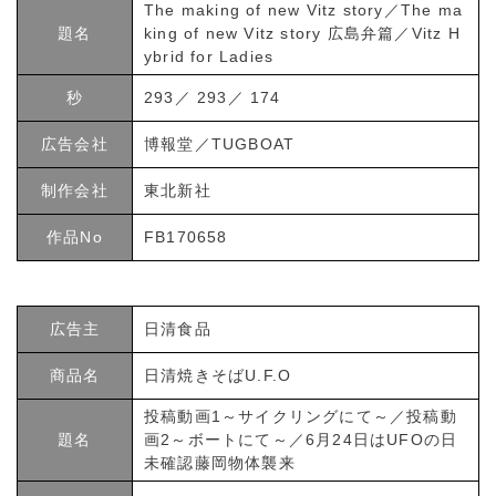
The making of new Vitz story／The ma
題名
king of new Vitz story 広島弁篇／Vitz H
ybrid for Ladies
秒
293／ 293／ 174
広告会社
博報堂／TUGBOAT
制作会社
東北新社
作品No
FB170658
広告主
日清食品
商品名
日清焼きそばU.F.O
投稿動画1～サイクリングにて～／投稿動
題名
画2～ボートにて～／6月24日はUFOの日
未確認藤岡物体襲来