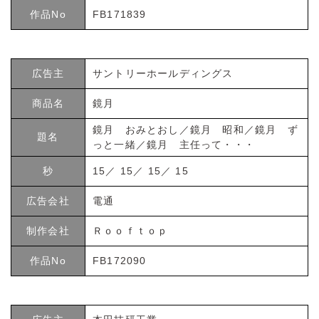
作品No
FB171839
広告主
サントリーホールディングス
商品名
鏡月
鏡月 おみとおし／鏡月 昭和／鏡月 ず
題名
っと一緒／鏡月 主任って・・・
秒
15／ 15／ 15／ 15
広告会社
電通
制作会社
Ｒｏｏｆｔｏｐ
作品No
FB172090