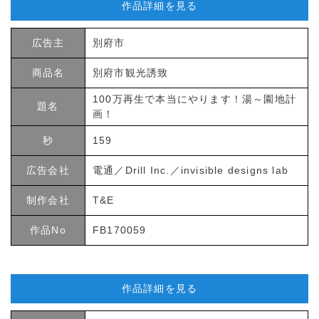
作品詳細を見る
広告主
別府市
商品名
別府市観光誘致
100万再生で本当にやります！湯～園地計
題名
画！
秒
159
広告会社
電通／Drill Inc.／invisible designs lab
制作会社
T&E
作品No
FB170059
作品詳細を見る