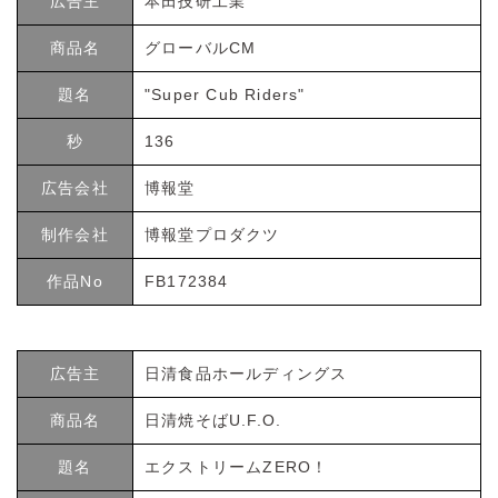
広告主
本田技研工業
商品名
グローバルCM
題名
"Super Cub Riders"
秒
136
広告会社
博報堂
制作会社
博報堂プロダクツ
作品No
FB172384
広告主
日清食品ホールディングス
商品名
日清焼そばU.F.O.
題名
エクストリームZERO！