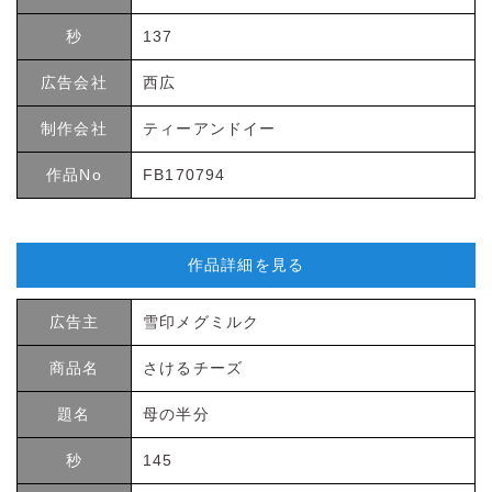
秒
137
広告会社
西広
制作会社
ティーアンドイー
作品No
FB170794
作品詳細を見る
広告主
雪印メグミルク
商品名
さけるチーズ
題名
母の半分
秒
145