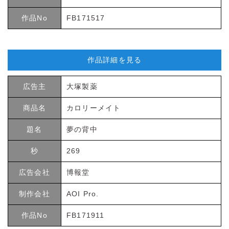
作品No
FB171517
作品詳細を見る
広告主
大塚製薬
商品名
カロリーメイト
題名
夢の背中
秒
269
広告会社
博報堂
制作会社
AOI Pro.
作品No
FB171911