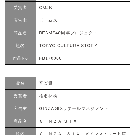
受賞者
CMJK
広告主
ビームス
商品名
BEAMS40周年プロジェクト
題名
TOKYO CULTURE STORY
作品No
FB170080
賞名
音楽賞
受賞者
椎名林檎
広告主
GINZA SIXリテールマネジメント
商品名
ＧＩＮＺＡ ＳＩＸ
題名
ＧＩＮＺＡ ＳＩＸ メインストリート篇