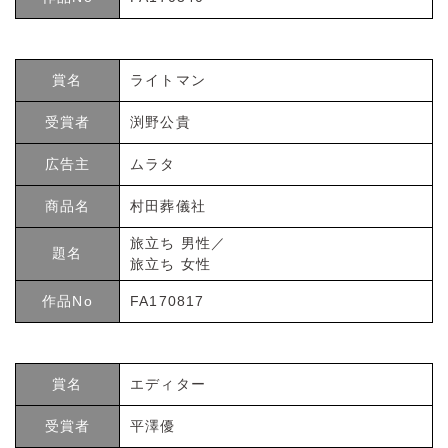
賞名
ライトマン
受賞者
渕野公貴
広告主
ムラタ
商品名
村田葬儀社
旅立ち 男性／
題名
旅立ち 女性
作品No
FA170817
賞名
エディター
受賞者
平澤優