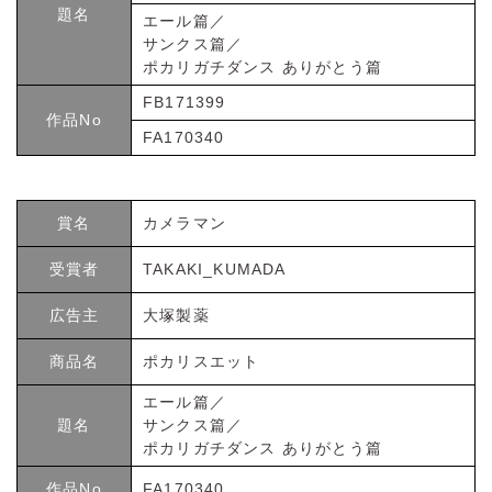
題名
エール篇／
サンクス篇／
ポカリガチダンス ありがとう篇
FB171399
作品No
FA170340
賞名
カメラマン
受賞者
TAKAKI_KUMADA
広告主
大塚製薬
商品名
ポカリスエット
エール篇／
題名
サンクス篇／
ポカリガチダンス ありがとう篇
作品No
FA170340