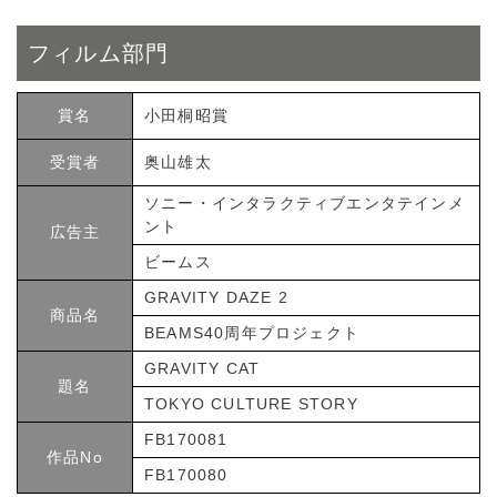
サイト利用規約
運営団体
フィルム部門
プライバシーポリシー
セキュリティーポリシー
賞名
小田桐昭賞
受賞者
奥山雄太
閉じる
ソニー・インタラクティブエンタテインメ
ント
広告主
ビームス
GRAVITY DAZE 2
商品名
BEAMS40周年プロジェクト
GRAVITY CAT
題名
TOKYO CULTURE STORY
FB170081
作品No
FB170080