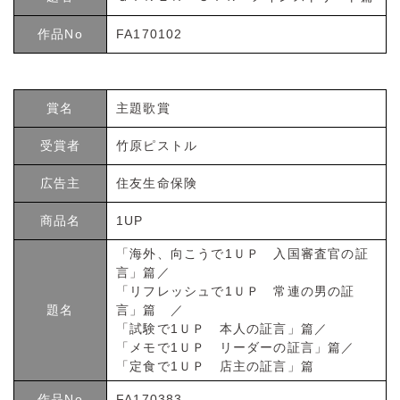
作品No
FA170102
賞名
主題歌賞
受賞者
竹原ピストル
広告主
住友生命保険
商品名
1UP
「海外、向こうで1ＵＰ 入国審査官の証
言」篇／
「リフレッシュで1ＵＰ 常連の男の証
題名
言」篇 ／
「試験で1ＵＰ 本人の証言」篇／
「メモで1ＵＰ リーダーの証言」篇／
「定食で1ＵＰ 店主の証言」篇
作品No
FA170383