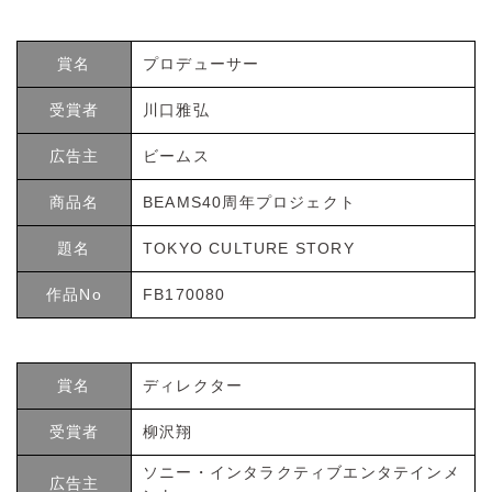
賞名
プロデューサー
受賞者
川口雅弘
広告主
ビームス
商品名
BEAMS40周年プロジェクト
題名
TOKYO CULTURE STORY
作品No
FB170080
賞名
ディレクター
受賞者
柳沢翔
ソニー・インタラクティブエンタテインメ
広告主