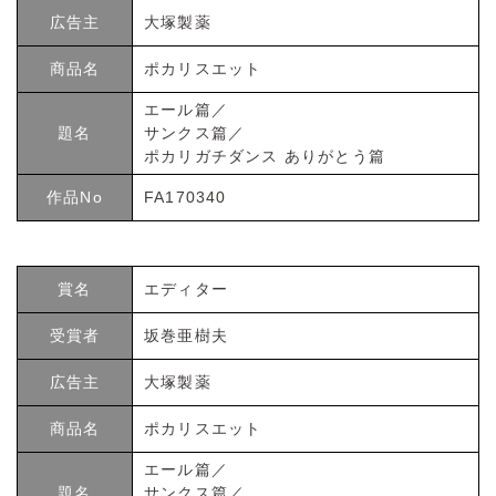
広告主
大塚製薬
商品名
ポカリスエット
エール篇／
題名
サンクス篇／
ポカリガチダンス ありがとう篇
作品No
FA170340
賞名
エディター
受賞者
坂巻亜樹夫
広告主
大塚製薬
商品名
ポカリスエット
エール篇／
題名
サンクス篇／