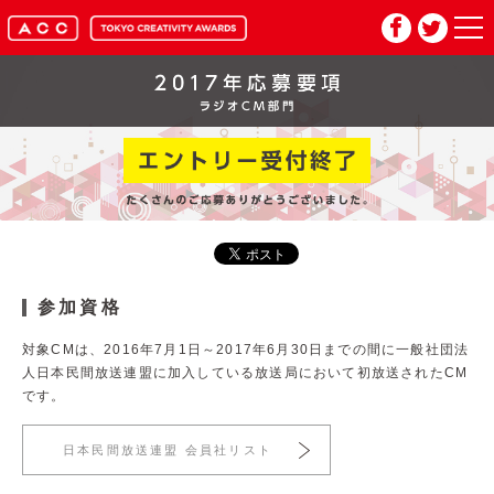
HOME
マイページ
メルマガ登録
2026年応募要項
参加資格
2026年審査委員紹介
対象CMは、2016年7月1日～2017年6月30日までの間に一般社団法
人日本民間放送連盟に加入している放送局において初放送されたCM
です。
入賞作品
日本民間放送連盟 会員社リスト
お問い合わせ
推奨環境