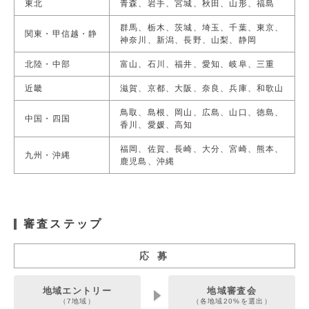
東北
青森、岩手、宮城、秋田、山形、福島
群馬、栃木、茨城、埼玉、千葉、東京、
関東・甲信越・静
神奈川、新潟、長野、山梨、静岡
北陸・中部
富山、石川、福井、愛知、岐阜、三重
近畿
滋賀、京都、大阪、奈良、兵庫、和歌山
鳥取、島根、岡山、広島、山口、徳島、
中国・四国
香川、愛媛、高知
福岡、佐賀、長崎、大分、宮崎、熊本、
九州・沖縄
鹿児島、沖縄
審査ステップ
応 募
地域エントリー
地域審査会
（7地域）
（各地域20%を選出）