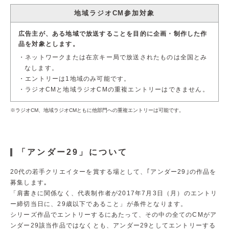
地域ラジオCM参加対象
サイト利用規約
運営団体
広告主が、ある地域で放送することを目的に企画・制作した作
品を対象とします。
プライバシーポリシー
セキュリティーポリシー
ネットワークまたは在京キー局で放送されたものは全国とみ
なします。
エントリーは1地域のみ可能です。
閉じる
ラジオCMと地域ラジオCMの重複エントリーはできません。
※ラジオCM、地域ラジオCMともに他部門への重複エントリーは可能です。
「アンダー29」について
20代の若手クリエイターを賞する場として、｢アンダー29｣の作品を
募集します｡
「肩書きに関係なく、代表制作者が2017年7月3日（月）のエントリ
ー締切当日に、29歳以下であること」が条件となります。
シリーズ作品でエントリーするにあたって、その中の全てのCMがア
ンダー29該当作品ではなくとも、アンダー29としてエントリーする