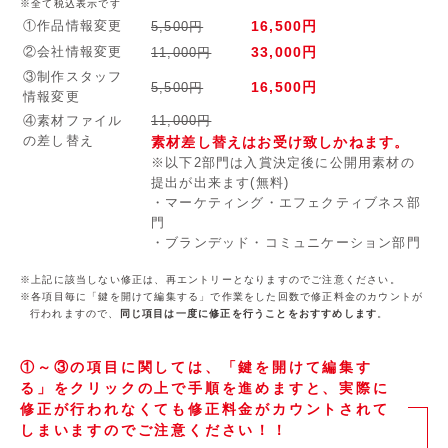
全て税込表示です
①作品情報変更
16,500円
5,500円
②会社情報変更
33,000円
11,000円
③制作スタッフ
16,500円
5,500円
情報変更
④素材ファイル
11,000円
の差し替え
素材差し替えはお受け致しかねます。
※以下2部門は入賞決定後に公開用素材の
提出が出来ます(無料)
・マーケティング・エフェクティブネス部
門
・ブランデッド・コミュニケーション部門
上記に該当しない修正は、再エントリーとなりますのでご注意ください。
各項目毎に「鍵を開けて編集する」で作業をした回数で修正料金のカウントが
行われますので、
同じ項目は一度に修正を行うことをおすすめします
。
①～③の項目に関しては、「鍵を開けて編集す
る」をクリックの上で手順を進めますと、実際に
修正が行われなくても修正料金がカウントされて
しまいますのでご注意ください！！