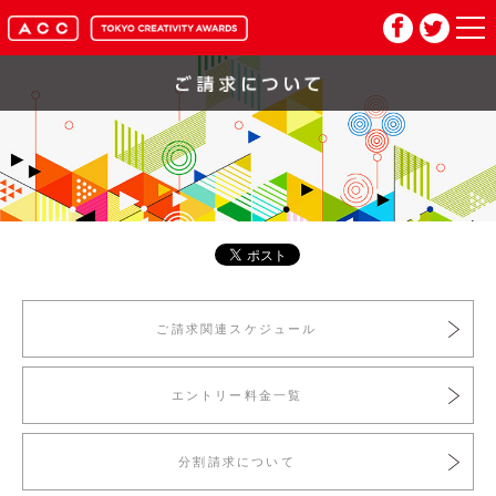
HOME
マイページ
メルマガ登録
2026年応募要項
ご請求関連スケジュール
2026年審査委員紹介
エントリー料金一覧
入賞作品
分割請求について
お問い合わせ
推奨環境