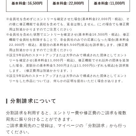
会員社を含めずにエントリーを確定させた場合(基本料金22,000円・税込)、そ
の後に修正機能で会員社を含めても、返金は致しません。(この場合でも修正費
用は別途かかりますのでご注意ください)
会員社を含めた状態でエントリーを確定させ(基本料金16,500円・税込)、修正
機能で会員社を削除することで、非会員社のみでの応募になった場合(基本料金
22,000円・税込)、差額分の基本料金5,500円(税込)を請求致します。(修正費
用は別途かかりますのでご注意ください)
設立5年以内のスタートアップまたは大学のみで構成された団体としてエント
リーを確定させ(基本料金11,000円・税込)、修正機能でそれ以外の団体を追加
した場合、差額分の基本料金5,500円または11,000円(いずれも税込)を請求致
します。（修正費用は別途かかります。）
設立5年以内のスタートアップまたは大学のみで構成された団体としてエント
リーをした作品については、何らかの証明を提出いただく場合があります。
分割請求について
分割請求を利用すると、エントリー費や修正費のご請求を複数
宛先に振り分けることができます。​
ご請求書宛先のご登録は、マイページの「分割請求」から行っ
てください。​