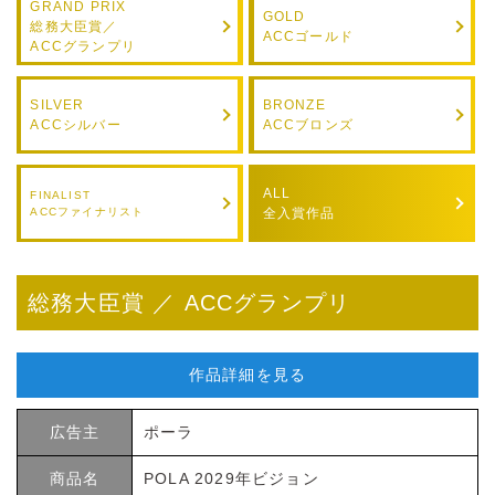
GRAND PRIX
GOLD
総務大臣賞／
ACCゴールド
サイト利用規約
運営団体
ACCグランプリ
プライバシーポリシー
セキュリティーポリシー
SILVER
BRONZE
ACCシルバー
ACCブロンズ
閉じる
ALL
FINALIST
ACCファイナリスト
全入賞作品
総務大臣賞 ／ ACCグランプリ
作品詳細を見る
広告主
ポーラ
商品名
POLA 2029年ビジョン