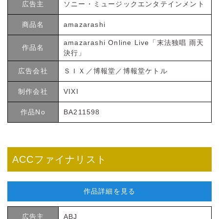
広告主
ソニー・ミュージックエンタテインメント
商品名
amazarashi
amazarashi Online Live「末法独唱 雨天
作品名
決行」
広告会社
ＳＩＸ／博報堂／博報堂ケトル
制作会社
VIXI
作品No
BA211598
ACCファイナリスト
作品詳細を見る
広告主
ABJ