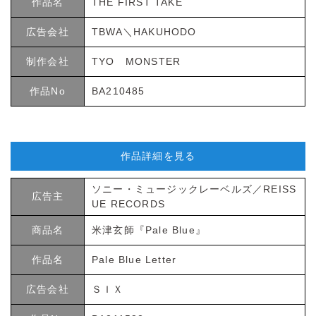
作品名
THE FIRST TAKE
広告会社
TBWA＼HAKUHODO
制作会社
TYO MONSTER
作品No
BA210485
作品詳細を見る
ソニー・ミュージックレーベルズ／REISS
広告主
UE RECORDS
商品名
米津玄師『Pale Blue』
作品名
Pale Blue Letter
広告会社
ＳＩＸ