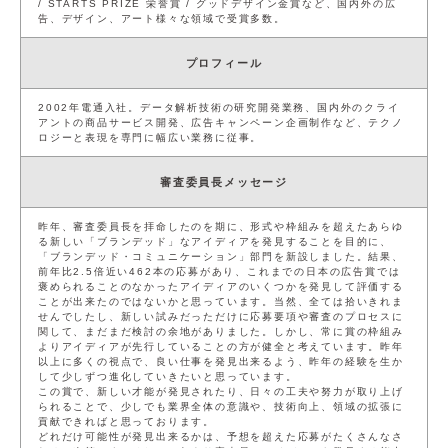
/ STARTS PRIZE 栄誉賞 / グッドデザイン金賞など、国内外の広
告、デザイン、アート様々な領域で受賞多数。
プロフィール
2002年電通入社。データ解析技術の研究開発業務、国内外のクライ
アントの商品サービス開発、広告キャンペーン企画制作など、テクノ
ロジーと表現を専門に幅広い業務に従事。
審査委員長メッセージ
昨年、審査委員長を拝命したのを期に、形式や枠組みを超えたあらゆ
る新しい「ブランデッド」なアイディアを発見することを目的に、
「ブランデッド・コミュニケーション」部門を新設しました。結果、
前年比2.5倍近い462本の応募があり、これまでの日本の広告賞では
褒められることのなかったアイディアのいくつかを発見して評価する
ことが出来たのではないかと思っています。当然、全ては拾いきれま
せんでしたし、新しい試みだっただけに応募要項や審査のプロセスに
関して、まだまだ検討の余地がありました。しかし、常に賞の枠組み
よりアイディアが先行していることの方が健全と考えています。昨年
以上に多くの視点で、良い仕事を発見出来るよう、昨年の経験を生か
して少しずつ進化していきたいと思っています。
この賞で、新しい才能が発見されたり、日々の工夫や努力が取り上げ
られることで、少しでも業界全体の意識や、技術向上、領域の拡張に
貢献できればと思っております。
どれだけ可能性が発見出来るかは、予想を超えた応募がたくさんなさ