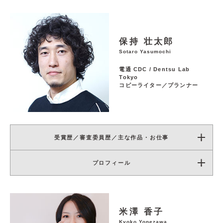
保持 壮太郎
Sotaro Yasumochi
電通 CDC / Dentsu Lab
Tokyo
コピーライター／プランナー
受賞歴／審査委員歴／主な作品・お仕事
プロフィール
米澤 香子
Kyoko Yonezawa