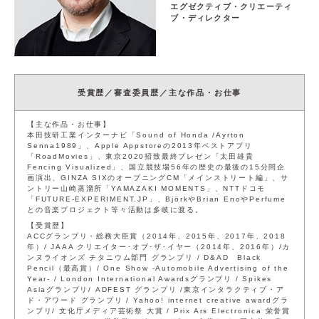
エグゼクティブ・クリエーティ
ブ・ディレクター
サイト利用規約
運営団体
プライバシーポリシー
セキュリティーポリシー
受賞歴／審査委員歴／主な作品・お仕事
閉じる
【主な作品・お仕事】
本田技研工業インターナビ「Sound of Honda /Ayrton
Senna1989」、Apple Appstoreの2013年ベストアプリ
「RoadMovies」、東京2020招致最終プレゼン「太田雄貴
Fencing Visualized」、国立競技場56年の歴史の最後の15分間企
画演出、GINZA SIXのオープニングCM「メインストリート編」、サ
ントリー山崎蒸溜所「YAMAZAKI MOMENTS」、NTTドコモ
「FUTURE-EXPERIMENT.JP」、BjörkやBrian EnoやPerfume
との音楽プロジェクト等々活動は多岐に渡る。
【受賞歴】
ACCグランプリ・総務大臣賞（2014年、2015年、2017年、2018
年）/ JAAA クリエイター･オブ･ザ･イヤー（2014年、2016年）/カ
ンヌライオンズ チタニウム部門 グランプリ / D&AD Black
Pencil（最高賞）/ One Show -Automobile Advertising of the
Year- / London International Awardsグランプリ / Spikes
Asiaグランプリ/ ADFEST グランプリ /東京インタラクティブ・ア
ド・アワード グランプリ / Yahoo! internet creative awardグラ
ンプリ/ 文化庁メディア芸術祭 大賞 / Prix Ars Electronica 栄誉賞