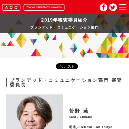
2019年審査委員紹介
HOME
ブランデッド・コミュニケーション部門
マイページ
メルマガ登録
2026年応募要項
ブランデッド・コミュニケーション部門
審査
委員長
2026年審査委員紹介
入賞作品
菅野 薫
Kaoru Sugano
お問い合わせ
推奨環境
電通／Dentsu Lab Tokyo