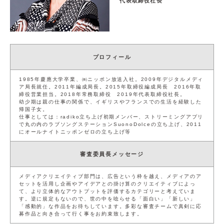
代表取締役社長
サイト利用規約
運営団体
プライバシーポリシー
セキュリティーポリシー
プロフィール
閉じる
1985年慶應大学卒業、㈱ニッポン放送入社。2009年デジタルメディ
ア局長就任。2011年編成局長。2015年取締役編成局長 2016年取
締役営業担当。2018年常務取締役 2019年代表取締役社長。
幼少期は親の仕事の関係で、イギリスやフランスでの生活を経験した
帰国子女。
仕事としては：radiko立ち上げ初期メンバー、ストリーミングアプリ
で丸の内のラブソングステーションSuonoDolceの立ち上げ、2011
にオールナイトニッポンゼロの立ち上げ等
審査委員長メッセージ
メディアクリエイティブ部門は、広告という枠を越え、メディアのア
セットを活用し企画やアイデアとの掛け算のクリエイティブによっ
て、より立体的なアウトプットを評価するカテゴリーと考えていま
す。逆に規定もないので、世の中を唸らせる「面白い」「新しい」
「感動的」な作品をお待ちしています。多彩な審査チームで真剣に応
募作品と向き合って行く事をお約束致します。