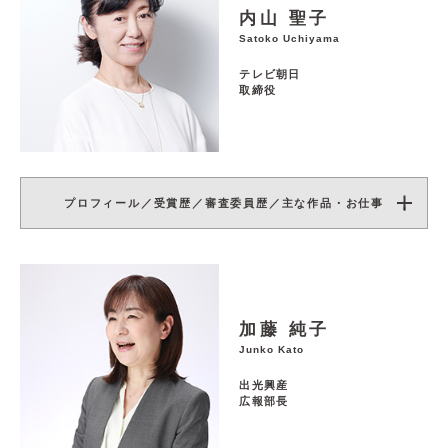
内山 聖子
Satoko Uchiyama
テレビ朝日
取締役
プロフィール／受賞歴／審査委員歴／主な作品・お仕事
加藤 純子
Junko Kato
出光興産
広報部長