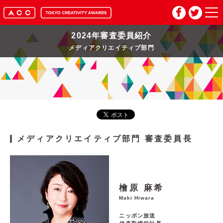
2024年審査委員紹介
HOME
メディアクリエイティブ部門
マイページ
メルマガ登録
2026年応募要項
メディアクリエイティブ部門 審査委員長
2026年審査委員紹介
入賞作品
檜原 麻希
Maki Hiwara
お問い合わせ
推奨環境
ニッポン放送