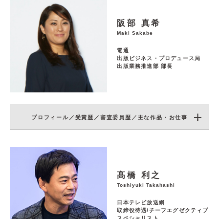
阪部 真希
Maki Sakabe
電通
出版ビジネス・プロデュース局
出版業務推進部 部長
プロフィール／受賞歴／審査委員歴／主な作品・お仕事
髙橋 利之
Toshiyuki Takahashi
日本テレビ放送網
取締役待遇/チーフエグゼクティブ
スペシャリスト