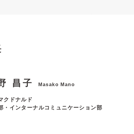
長
野 昌子
Masako Mano
マクドナルド
部・インターナルコミュニケーション部