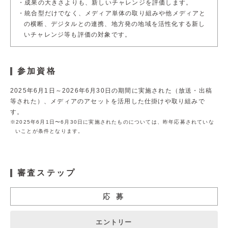
成果の大きさよりも、新しいチャレンジを評価します。
統合型だけでなく、メディア単体の取り組みや他メディアと
サイト利用規約
運営団体
の横断、
デジタルとの連携、地方発の地域を活性化する新し
いチャレンジ等も
評価の対象です。
プライバシーポリシー
セキュリティーポリシー
参加資格
閉じる
2025年6月1日～2026年6月30日の期間に実施された（放送・出稿
等された）、
メディアのアセットを活用した仕掛けや取り組みで
す。
※2025年6月1日〜6月30日に実施されたものについては、昨年応募されていな
いことが条件となります。
審査ステップ
応 募
エントリー