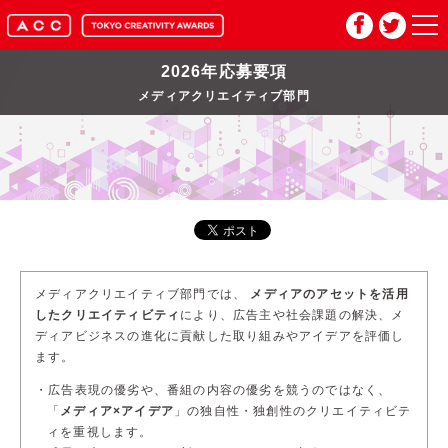
2026年応募要項
HOME
メディアクリエイティブ部門
マイページ
メルマガ登録
2026年応募要項
メディアクリエイティブ部門では、
メディアのアセットを活用
2026年審査委員紹介
したクリエイティビティ
により、
広告主や社会課題の解決、メ
ディアビジネスの進化に貢献した取り組みやアイデアを評価し
ます。
入賞作品
広告表現の優劣や、番組の内容の優劣を競うのではなく、
「
メディア×アイデア
」
の独自性・独創性のクリエイティビテ
お問い合わせ
推奨環境
ィを重視します。