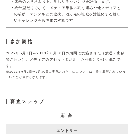
成果の大きさよりも、新しいチャレンジを評価します。
統合型だけでなく、メディア単体の取り組みや他メディアと
サイト利用規約
運営団体
の横断、
デジタルとの連携、地方発の地域を活性化する新し
いチャレンジ等も
評価の対象です。
プライバシーポリシー
セキュリティーポリシー
参加資格
閉じる
2022年6月1日～2023年6月30日の期間に実施された（放送・出稿
等された）、
メディアのアセットを活用した仕掛けや取り組みで
す。
※2022年6月1日〜6月30日に実施されたものについては、昨年応募されていな
いことが条件となります。
審査ステップ
応 募
エントリー