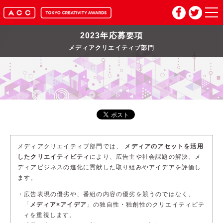
2023年応募要項
HOME
メディアクリエイティブ部門
マイページ
メルマガ登録
2026年応募要項
メディアクリエイティブ部門では、
メディアのアセットを活用
2026年審査委員紹介
したクリエイティビティ
により、
広告主や社会課題の解決、メ
ディアビジネスの進化に貢献した取り組みやアイデアを評価し
ます。
入賞作品
広告表現の優劣や、番組の内容の優劣を競うのではなく、
「
メディア×アイデア
」
の独自性・独創性のクリエイティビテ
お問い合わせ
推奨環境
ィを重視します。