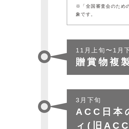
※「全国審査会のため
象です。
11月上旬〜1月
贈賞物複
3月下旬
ACC日
ィ(旧AC