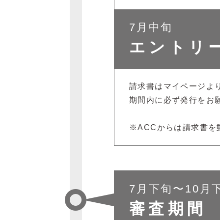
7月中旬
エントリ
請求書はマイページよ
期間内に必ず発行をお
※ACCからは請求書を
7月下旬〜10月
審査期間