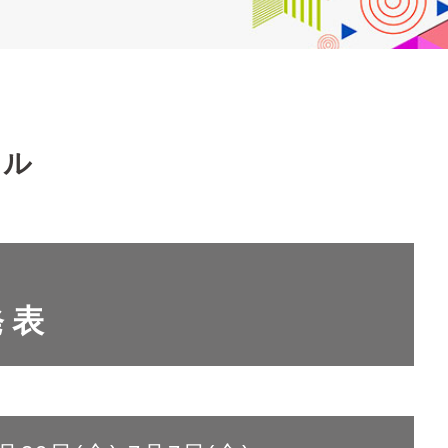
ール
発表