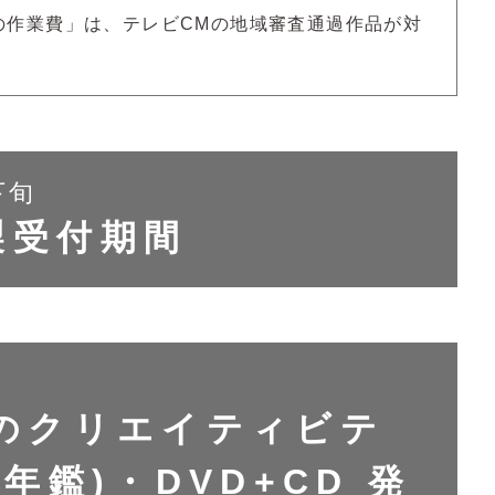
の作業費」は、テレビCMの地域審査通過作品が対
下旬
製受付期間
本のクリエイティビテ
C年鑑)・DVD+CD 発