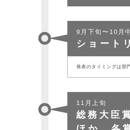
9月下旬〜10月
ショート
発表のタイミングは部
11月上旬
総務大臣
ほか、各