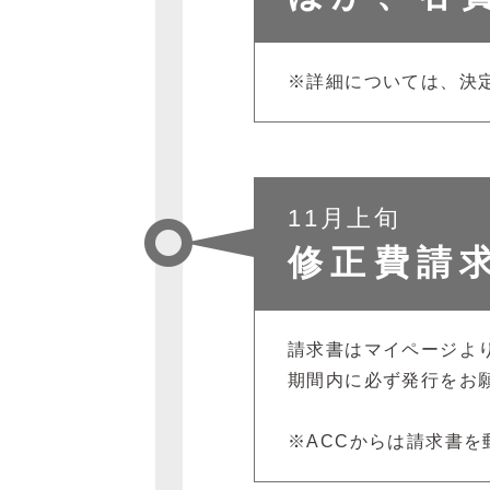
※詳細については、決
11月上旬
修正費請
請求書はマイページよ
期間内に必ず発行をお
※ACCからは請求書を