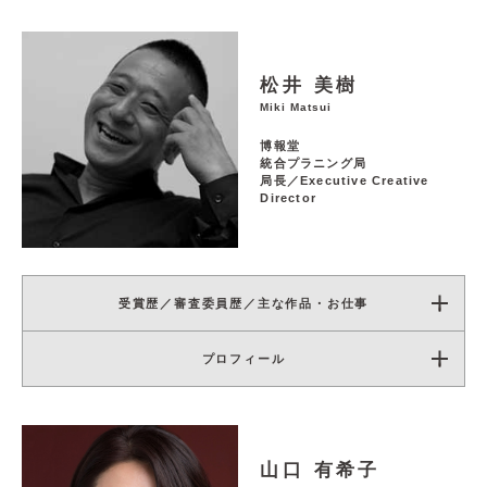
松井 美樹
Miki Matsui
博報堂
統合プラニング局
局長／Executive Creative
Director
受賞歴／審査委員歴／主な作品・お仕事
プロフィール
山口 有希子