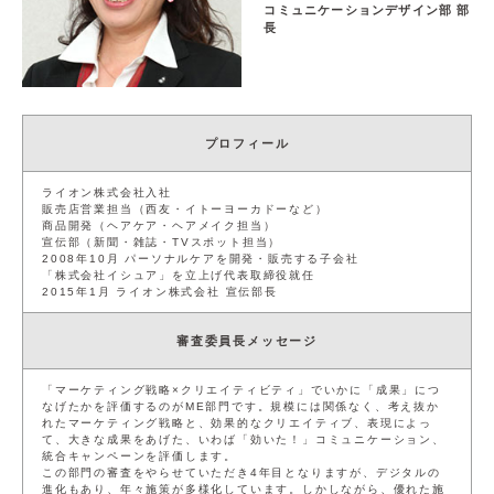
コミュニケーションデザイン部 部
長
サイト利用規約
運営団体
プライバシーポリシー
セキュリティーポリシー
プロフィール
閉じる
ライオン株式会社入社
販売店営業担当（西友・イトーヨーカドーなど）
商品開発（ヘアケア・ヘアメイク担当）
宣伝部（新聞・雑誌・TVスポット担当）
2008年10月 パーソナルケアを開発・販売する子会社
「株式会社イシュア」を立上げ代表取締役就任
2015年1月 ライオン株式会社 宣伝部長
審査委員長メッセージ
「マーケティング戦略×クリエイティビティ」でいかに「成果」につ
なげたかを評価するのがME部門です。規模には関係なく、考え抜か
れたマーケティング戦略と、効果的なクリエイティブ、表現によっ
て、大きな成果をあげた、いわば「効いた！」コミュニケーション、
統合キャンペーンを評価します。
この部門の審査をやらせていただき4年目となりますが、デジタルの
進化もあり、年々施策が多様化しています。しかしながら、優れた施