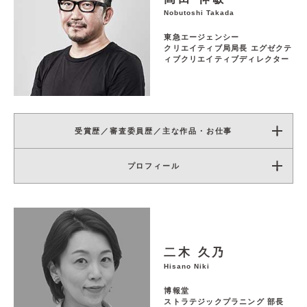
Nobutoshi Takada
東急エージェンシー
クリエイティブ局局長 エグゼクテ
ィブクリエイティブディレクター
受賞歴／審査委員歴／主な作品・お仕事
プロフィール
二木 久乃
Hisano Niki
博報堂
ストラテジックプラニング 部長