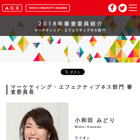
HOME
マイページ
メルマガ登録
2026年応募要項
マーケティング・エフェクティブネス部門
審
査委員長
2026年審査委員紹介
入賞作品
小和田 みどり
Midori Kowada
お問い合わせ
推奨環境
ライオン