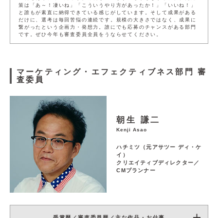
策は「あ～！凄いね」「こういうやり方があったか！」「いいね！」
と誰もが素直に納得できている感じがしています。そして成果がある
だけに、選考は毎回苦悩の連続です。規模の大きさではなく、成果に
繋がったという企画力・発想力。誰にでも応募のチャンスがある部門
です。ぜひ今年も審査委員全員をうならせてください。
マーケティング・エフェクティブネス部門
審
査委員
朝生 謙二
Kenji Asao
ハチミツ（元アサツー ディ・ケ
イ）
クリエイティブディレクター／
CMプランナー
受賞歴／審査委員歴／主な作品・お仕事