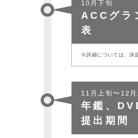
10月下旬
ACCグ
表
※詳細については、決
11月上旬〜12
年鑑、DV
提出期間