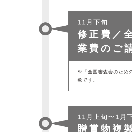
11月下旬
修正費／
業費のご
※「全国審査会のため
象です。
11月上旬〜1月
贈賞物複