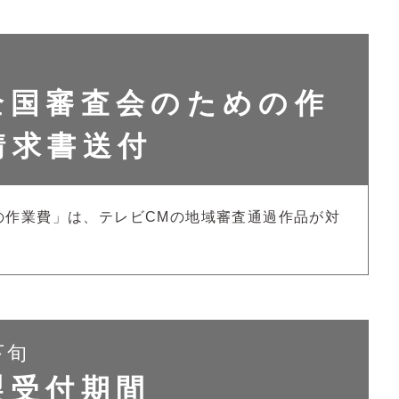
全国審査会のための作
請求書送付
の作業費」は、テレビCMの地域審査通過作品が対
下旬
製受付期間