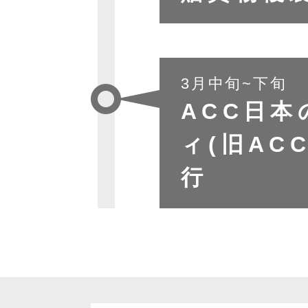
3月中旬~下旬
ACC日
ィ(旧AC
行