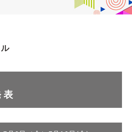
ール
発表