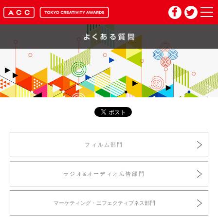
HOME
マイページ
メルマガ登録
2026年応募要項
フィルム部門
2026年審査委員紹介
ラジオ&オーディオ広告部門
入賞作品
マーケティング・エフェクティブネス部門
お問い合わせ
推奨環境