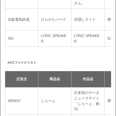
さん」
京阪電気鉄道
ひらかたパーク
目隠しライド
博報
LYRIC SPEAKE
LYRIC SPEAKE
SIX
SIX
R
R
ACCファイナリスト
広告主
商品名
作品名
日本初のデータ
ニュースサイト
NEWSY
しらべぇ
博報
「しらべぇ」創
刊