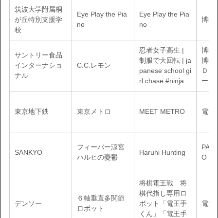
筑波大学附属桐
Eye Play the Pia
Eye Play the Pia
が丘特別支援学
博報
no
no
校
忍者女子高生 |
博報
サントリー食品
制服で大回転 | ja
博報
インターナショ
C.C.レモン
panese school gi
ＤＹ
ナル
rl chase #ninja
ート
東京地下鉄
東京メトロ
MEET METRO
電通
フィーバー涼宮
PAR
SANKYO
Haruhi Hunting
ハルヒの憂鬱
O P
将棋電王戦 将
棋代指し専用ロ
６軸垂直多関節
デンソー
ボット「電王手
電通
ロボット
くん」「電王手