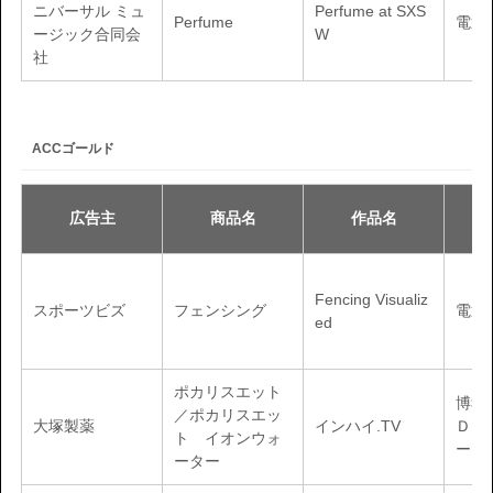
ニバーサル ミュ
Perfume at SXS
Perfume
電通
ージック合同会
W
社
ACCゴールド
広告主
商品名
作品名
Fencing Visualiz
スポーツビズ
フェンシング
電通
ed
ポカリスエット
博報
／ポカリスエッ
大塚製薬
インハイ.TV
ＤＹ
ト イオンウォ
ート
ーター