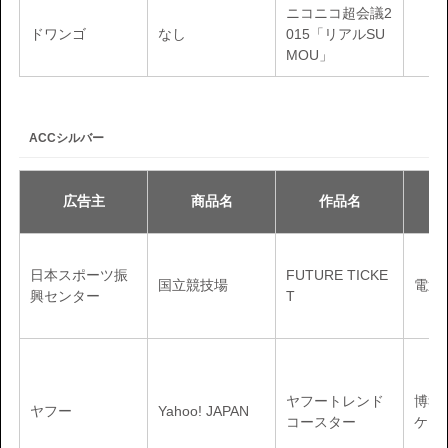
ニコニコ超会議2
ドワンゴ
なし
015「リアルSU
MOU」
ACCシルバー
広告主
商品名
作品名
日本スポーツ振
FUTURE TICKE
国立競技場
電通
興センター
T
ヤフートレンド
博報
ヤフー
Yahoo! JAPAN
コースター
ケト