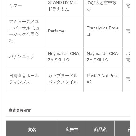
STAND BY ME
のび太と空中散
ヤフー
電通
ドラえもん
歩
アミューズ／ユ
ニバーサル ミュ
Translyrics Proje
Perfume
電通
ージック合同会
ct
社
Neymar Jr. CRA
Neymar Jr. CRA
バス
パナソニック
ZY SKILLS
ZY SKILLS
電通
日清食品ホール
カップヌードル
Pasta? Not Past
電通
ディングス
パスタスタイル
a?
審査員特別賞
賞名
広告主
商品名
作