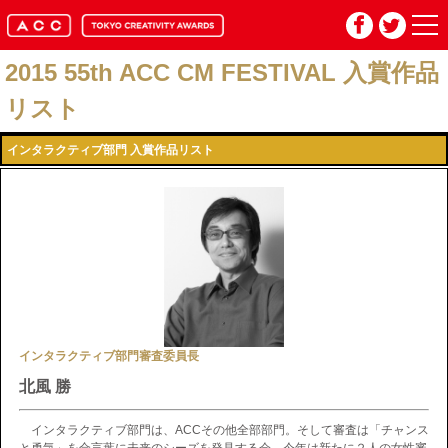
2015 55th ACC CM FESTIVAL 入賞作品
HOME
リスト
インタラクティブ部門 入賞作品リスト
マイページ
メルマガ登録
2026年応募要項
2026年審査委員紹介
インタラクティブ部門審査委員長
入賞作品
北風 勝
お問い合わせ
インタラクティブ部門は、ACCその他全部部門。そして審査は「チャンス
推奨環境