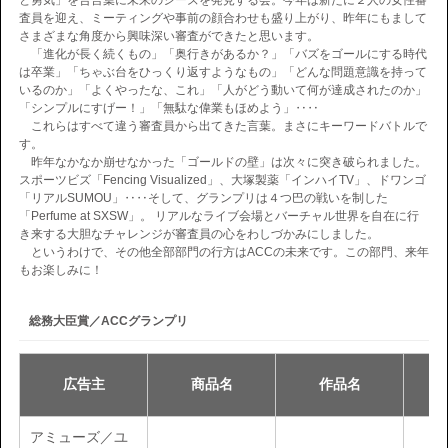
と勇気」を合言葉に未来のシーズを発見する会。今年は新たに２人の女性審
査員を迎え、ミーティングや事前の顔合わせも盛り上がり、昨年にもまして
さまざまな角度から興味深い審査ができたと思います。
サイト利用規約
運営団体
「進化が長く続くもの」「奥行きがあるか？」「バズをゴールにする時代
は卒業」「ちゃぶ台をひっくり返すようなもの」「どんな問題意識を持って
いるのか」「よくやったな、これ」「人がどう動いて何が達成されたのか」
プライバシーポリシー
セキュリティーポリシー
「シンプルにすげー！」「無駄な偉業もほめよう」‥‥
これらはすべて違う審査員から出てきた言葉。まさにキーワードバトルで
す。
閉じる
昨年なかなか崩せなかった「ゴールドの壁」は次々に突き破られました。
スポーツビズ「Fencing Visualized」、大塚製薬「インハイTV」、ドワンゴ
「リアルSUMOU」‥‥そして、グランプリは４つ巴の戦いを制した
「Perfume at SXSW」。 リアルなライブ会場とバーチャル世界を自在に行
き来する大胆なチャレンジが審査員の心をわしづかみにしました。
というわけで、その他全部部門の行方はACCの未来です。この部門、来年
もお楽しみに！
総務大臣賞／ACCグランプリ
広告主
商品名
作品名
アミューズ／ユ