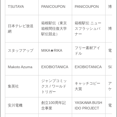
TSUTAYA
PANICOUPON
PANICOUPON
博報
箱根駅伝（東京
箱根駅伝 ニュー
日本テレビ放送
箱根間往復大学
スフラッシュバ
博報
網
駅伝競走）
ナー
フリー素材アイ
スタッフアップ
MIKA★RIKA
電通
ドル
Makoto Azuma
EXOBIOTANICA
EXOBIOTANICA
SIX
ジャンプコミッ
キャッチコピー
アサ
集英社
クス / ワールド
大賞
ケイ
トリガー
創立100周年記
YASKAWA BUSH
安川電機
電通
念事業
IDO PROJECT