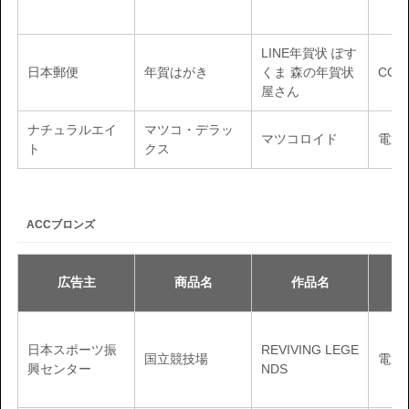
LINE年賀状 ぽす
日本郵便
年賀はがき
くま 森の年賀状
CON
屋さん
ナチュラルエイ
マツコ・デラッ
マツコロイド
電通
ト
クス
ACCブロンズ
広告主
商品名
作品名
日本スポーツ振
REVIVING LEGE
国立競技場
電通
興センター
NDS