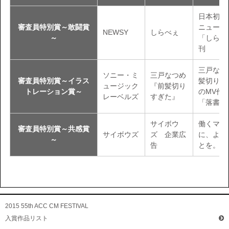
日本初の
審査員特別賞～敢闘賞
ニュース
NEWSY
しらべぇ
～
「しらべ
刊
三戸なつ
ソニー・ミ
三戸なつめ
審査員特別賞～イラス
髪切りす
ュージック
『前髪切り
トレーション賞～
のMV作
レーベルズ
すぎた』
「落書き
サイボウ
働くママ
審査員特別賞～共感賞
サイボウズ
ズ 企業広
に、より
～
告
とを。
2015 55th ACC CM FESTIVAL
入賞作品リスト