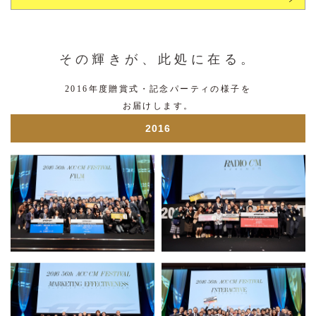
サイト利用規約
運営団体
その輝きが、此処に在る。
プライバシーポリシー
セキュリティーポリシー
2016年度贈賞式・記念パーティの様子を
お届けします。
閉じる
2016