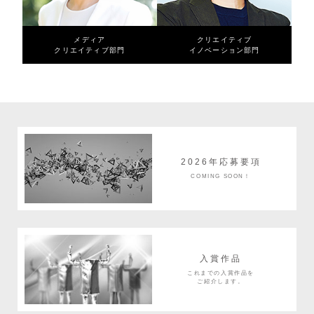
メディア
クリエイティブ
クリエイティブ部門
イノベーション部門
2026年応募要項
COMING SOON！
入賞作品
これまでの入賞作品を
ご紹介します。